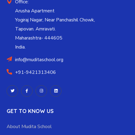
Office:
Arusha Apartment
Yogiraj Nagar, Near Panchashil Chowk,
Tapovan. Amravati.
Maharashtra- 444605
India.
info@muditaschool.org
+91-9421313406
GET TO KNOW US
About Mudita School