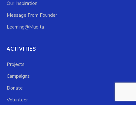
Our Inspiration
Message From Founder
Learning@Mudita
ACTIVITIES
Projects
Campaigns
Donate
Volunteer
Copyright © 2021 by Mmudita Shiksha Association. All Right
Reserved. |
Terms of use
I
Privacy Policy
I
Safeguarding Policy